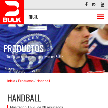
INICIO
PRODUCTOS
Todos los productos deportivos en BULK.
Inicio
/
Productos
/
Handball
HANDBALL
Mostrando 17-20 de 30 resultados.