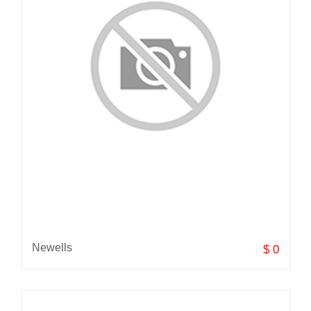
Newells
$ 0