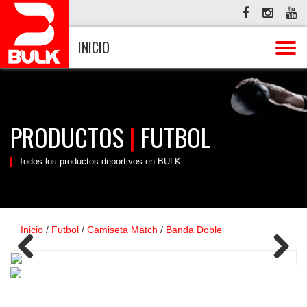
INICIO
PRODUCTOS
|
FUTBOL
Todos los productos deportivos en BULK.
Inicio
/
Futbol
/
Camiseta Match
/
Banda Doble